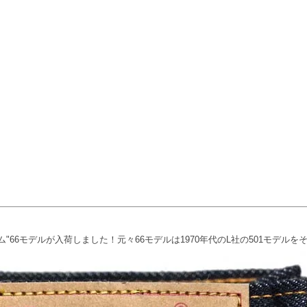
ーム"66モデルが入荷しました！元々66モデルは1970年代のL社の501モデル