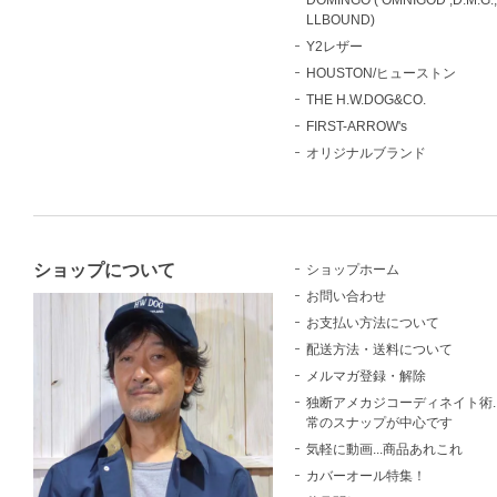
DOMINGO ( OMNIGOD ,D.M.G.
LLBOUND)
Y2レザー
HOUSTON/ヒューストン
THE H.W.DOG&CO.
FIRST-ARROW's
オリジナルブランド
ショップについて
ショップホーム
お問い合わせ
お支払い方法について
配送方法・送料について
メルマガ登録・解除
独断アメカジコーディネイト術..
常のスナップが中心です
気軽に動画...商品あれこれ
カバーオール特集！