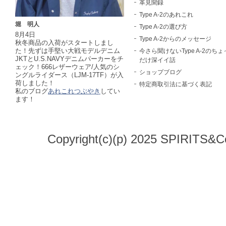
革見聞録
Type A-2のあれこれ
堀 明人
Type A-2の選び方
8月4日
Type A-2からのメッセージ
秋冬商品の入荷がスタートしまし
た！先ずは手堅い大戦モデルデニム
今さら聞けないType A-2のちょ
JKTとU.S.NAVYデニムパーカーをチ
だけ深イイ話
ェック！666レザーウェア/人気のシ
ショップブログ
ングルライダース（LJM-17TF）が入
荷しました！
特定商取引法に基づく表記
私のブログ
あれこれつぶやき
してい
ます！
Copyright(c)(p) 2025 SPIRITS&Co.