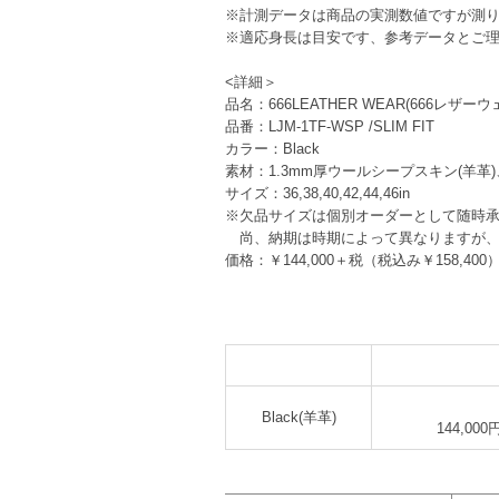
※計測データは商品の実測数値ですが測
※適応身長は目安です、参考データとご
<詳細＞
品名：666LEATHER WEAR(666レザーウェ
品番：LJM-1TF-WSP /SLIM FIT
カラー：Black
素材：1.3mm厚ウールシープスキン(羊革
サイズ：36,38,40,42,44,46in
※欠品サイズは個別オーダーとして随時
尚、納期は時期によって異なりますが、おお
価格：￥144,000＋税（税込み￥158,400
Black(羊革)
144,000