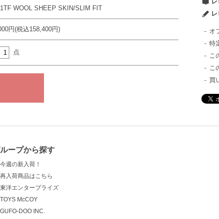
レ
-1TF WOOL SHEEP SKIN/SLIM FIT
レ
,000円(税込158,400円)
オ
特
点
こ
こ
買
グループから探す
今週の新入荷！
再入荷商品はこちら
東洋エンタープライズ
TOYS McCOY
GUFO-DOO INC.