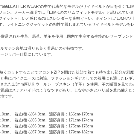
6LEATHER WEAR"の中で代表的なモデルがサイドベルトが目を引く"LJM-1
バージョン。メーカー説明では『LJM-1のスリムフィットモデル』と謳われて
リムフィットらしいと感じるのはスレンダーな腕幅ぐらい。ポイントは"LJM-8
出来ます。ライトニングジャケットの相性で親しまれているサイドベルトモデル
厳選された牛革、馬革、羊革を使用し国内で生産する生粋のレザーブランド・666
テルサテン裏地は滑りも良く着易いのが特徴です。
ダージッパー仕様にしています。
部分を短くカットすることでフロントZIPを開けた状態で着ても持ち出し部分が
着と共にバイクユースは勿論、ファッションギアとしての着用にも適したレギ
された1.3mm厚U.K.ウールシープスキン（羊革）を使用。革の断面を見て
の質感はステアハイドのようなツヤがあり、しなやかさとハリ感を兼ね備えた
心地です。
61.0cm、 着丈(後ろ)64.0cm、適応身長：166cm-170cm
62.0cm、 着丈(後ろ)65.0cm、適応身長：171cm-174cm
63.0cm、 着丈(後ろ)66.0cm、適応身長：175cm-178cm
64.0cm、 着丈(後ろ)67.0cm、適応身長：179cm-182cm