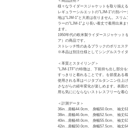
＜商品説明＞
様々なライダースジャケットを取り揃える"66
レギュラーシルエットの"LJM-1"の別
地は"LJM-1"と大差は在りません。ス
ラーの"LJM-1"より長い着丈で着用
ます。
1950年代の欧米製ライダースジャケットを
ア）の商品です。
ストレッチ性のあるブラックのポリエス
※本品は別注仕様としてシングルスライ
＜革質とスタイリング＞
"LJM-1TF"の特徴は、下前持ち出し
すっきりと着れることです。を節度ある
使用される革はベジタブルタンニン仕上げ
さながらの経年変化が楽しめます。表面
用も気ににならないストレスフリーな着
＜計測データ＞
36in...肩幅44.0cm、 身幅50.0cm、 袖丈
38in...肩幅46.0cm、 身幅52.5cm、 袖丈
40in...肩幅48.0cm、 身幅55.0cm、 袖丈
42in...肩幅50.0cm、 身幅57.5cm、 袖丈