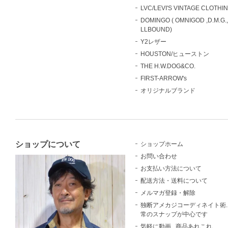
LVC/LEVI'S VINTAGE CLOTHI
DOMINGO ( OMNIGOD ,D.M.G.
LLBOUND)
Y2レザー
HOUSTON/ヒューストン
THE H.W.DOG&CO.
FIRST-ARROW's
オリジナルブランド
ショップについて
ショップホーム
お問い合わせ
お支払い方法について
配送方法・送料について
メルマガ登録・解除
独断アメカジコーディネイト術..
常のスナップが中心です
気軽に動画...商品あれこれ