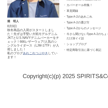
カバーオール特集！
革見聞録
Type A-2のあれこれ
堀 明人
Type A-2の選び方
8月9日
Type A-2からのメッセージ
秋冬商品の入荷がスタートしまし
た！先ずは手堅い大戦モデルデニム
今さら聞けないType A-2のちょ
JKTとU.S.NAVYデニムパーカーをチ
だけ深イイ話
ェック！666レザーウェア/人気のシ
ショップブログ
ングルライダース（LJM-17TF）が入
荷しました！
特定商取引法に基づく表記
私のブログ
あれこれつぶやき
してい
ます！
Copyright(c)(p) 2025 SPIRITS&Co.