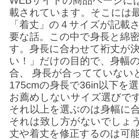
WEBサイトの商品ページに
載されています。そこには最
「着丈」の４サイズが記載
要な話。この中で身長と綿
す。身長に合わせて裄丈が
い！」だけの目的で、身幅
合、 身長が合ってていない
175cmの身長で36in以
お薦めしないサイズ選びです。
それ以上を選ぶのは身幅に
それは致し方がないでしょう
丈や着丈を修正するのは可