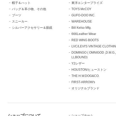
帽子＆ハット
東洋エンタープライズ
バッグ＆革小物、その他
TOYS McCOY
ブーツ
GUFO-DOO INC.
スニーカー
WAREHOUSE
シルバーアクセサリー＆眼鏡
Bill Kelso Mfg.
666Leather Wear
RED WING BOOTS
LVC/LEVI'S VINTAGE CLOTHI
DOMINGO ( OMNIGOD ,D.M.G.
LLBOUND)
Y2レザー
HOUSTON/ヒューストン
THE H.W.DOG&CO.
FIRST-ARROW's
オリジナルブランド
ショップについて
ショップホーム