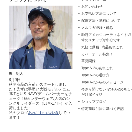
お問い合わせ
お支払い方法について
配送方法・送料について
メルマガ登録・解除
独断アメカジコーディネイト術..
常のスナップが中心です
気軽に動画...商品あれこれ
カバーオール特集！
革見聞録
Type A-2のあれこれ
堀 明人
Type A-2の選び方
8月9日
Type A-2からのメッセージ
秋冬商品の入荷がスタートしまし
た！先ずは手堅い大戦モデルデニム
今さら聞けないType A-2のちょ
JKTとU.S.NAVYデニムパーカーをチ
だけ深イイ話
ェック！666レザーウェア/人気のシ
ショップブログ
ングルライダース（LJM-17TF）が入
荷しました！
特定商取引法に基づく表記
私のブログ
あれこれつぶやき
してい
ます！