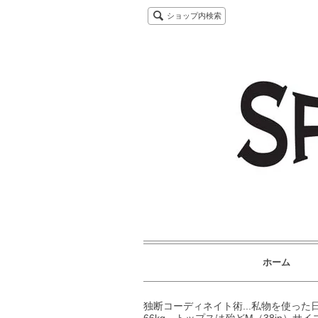
ショップ内検索
ホーム
独断コーディネイト術...私物を使っ
66kg、トップスは殆どM（38in）サイ