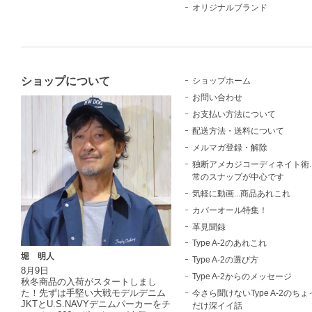
オリジナルブランド
ショップについて
ショップホーム
お問い合わせ
お支払い方法について
配送方法・送料について
メルマガ登録・解除
独断アメカジコーディネイト術..
常のスナップが中心です
気軽に動画...商品あれこれ
カバーオール特集！
革見聞録
Type A-2のあれこれ
堀 明人
Type A-2の選び方
8月9日
Type A-2からのメッセージ
秋冬商品の入荷がスタートしまし
た！先ずは手堅い大戦モデルデニム
今さら聞けないType A-2のちょ
JKTとU.S.NAVYデニムパーカーをチ
だけ深イイ話