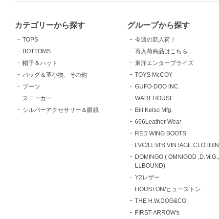
カテゴリーから探す
グループから探す
TOPS
今週の新入荷！
BOTTOMS
再入荷商品はこちら
帽子＆ハット
東洋エンタープライズ
バッグ＆革小物、その他
TOYS McCOY
ブーツ
GUFO-DOO INC.
スニーカー
WAREHOUSE
シルバーアクセサリー＆眼鏡
Bill Kelso Mfg.
666Leather Wear
RED WING BOOTS
LVC/LEVI'S VINTAGE CLOTHI
DOMINGO ( OMNIGOD ,D.M.G.
LLBOUND)
Y2レザー
HOUSTON/ヒューストン
THE H.W.DOG&CO.
FIRST-ARROW's