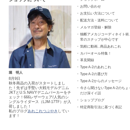
お問い合わせ
お支払い方法について
配送方法・送料について
メルマガ登録・解除
独断アメカジコーディネイト術..
常のスナップが中心です
気軽に動画...商品あれこれ
カバーオール特集！
革見聞録
Type A-2のあれこれ
堀 明人
Type A-2の選び方
8月9日
Type A-2からのメッセージ
秋冬商品の入荷がスタートしまし
た！先ずは手堅い大戦モデルデニム
今さら聞けないType A-2のちょ
JKTとU.S.NAVYデニムパーカーをチ
だけ深イイ話
ェック！666レザーウェア/人気のシ
ショップブログ
ングルライダース（LJM-17TF）が入
荷しました！
特定商取引法に基づく表記
私のブログ
あれこれつぶやき
してい
ます！