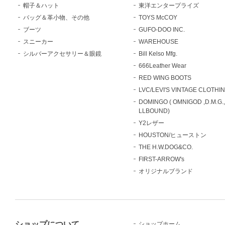
帽子＆ハット
東洋エンタープライズ
バッグ＆革小物、その他
TOYS McCOY
ブーツ
GUFO-DOO INC.
スニーカー
WAREHOUSE
シルバーアクセサリー＆眼鏡
Bill Kelso Mfg.
666Leather Wear
RED WING BOOTS
LVC/LEVI'S VINTAGE CLOTHI
DOMINGO ( OMNIGOD ,D.M.G.
LLBOUND)
Y2レザー
HOUSTON/ヒューストン
THE H.W.DOG&CO.
FIRST-ARROW's
オリジナルブランド
ショップについて
ショップホーム