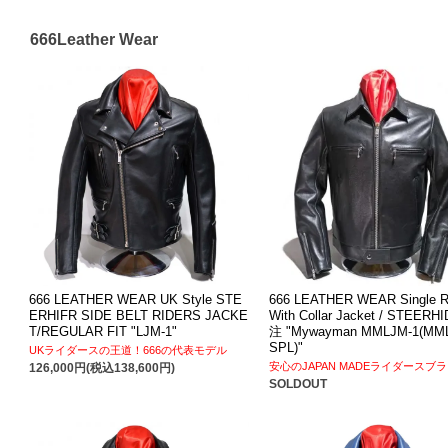
666Leather Wear
666 LEATHER WEAR UK Style STE
666 LEATHER WEAR Single R
ERHIFR SIDE BELT RIDERS JACKE
With Collar Jacket / STEERH
T/REGULAR FIT "LJM-1"
注 "Mywayman MMLJM-1(MM
SPL)"
UKライダースの王道！666の代表モデル
安心のJAPAN MADEライダースブ
126,000円(税込138,600円)
SOLDOUT