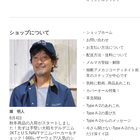
ショップについて
ショップホーム
お問い合わせ
お支払い方法について
配送方法・送料について
メルマガ登録・解除
独断アメカジコーディネイト術..
常のスナップが中心です
気軽に動画...商品あれこれ
カバーオール特集！
革見聞録
Type A-2のあれこれ
堀 明人
Type A-2の選び方
8月4日
Type A-2からのメッセージ
秋冬商品の入荷がスタートしまし
た！先ずは手堅い大戦モデルデニム
今さら聞けないType A-2のちょ
JKTとU.S.NAVYデニムパーカーをチ
だけ深イイ話
ェック！666レザーウェア/人気のシ