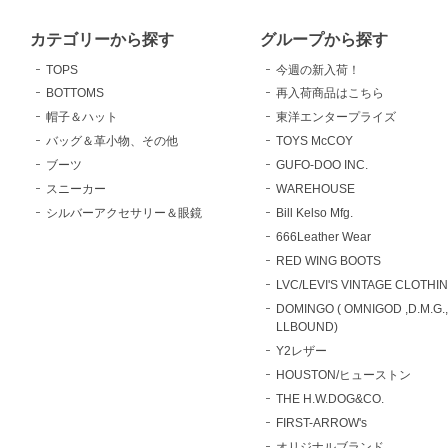
カテゴリーから探す
グループから探す
TOPS
今週の新入荷！
BOTTOMS
再入荷商品はこちら
帽子＆ハット
東洋エンタープライズ
バッグ＆革小物、その他
TOYS McCOY
ブーツ
GUFO-DOO INC.
スニーカー
WAREHOUSE
シルバーアクセサリー＆眼鏡
Bill Kelso Mfg.
666Leather Wear
RED WING BOOTS
LVC/LEVI'S VINTAGE CLOTHI
DOMINGO ( OMNIGOD ,D.M.G.
LLBOUND)
Y2レザー
HOUSTON/ヒューストン
THE H.W.DOG&CO.
FIRST-ARROW's
オリジナルブランド