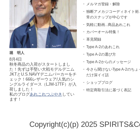
メルマガ登録・解除
独断アメカジコーディネイト術..
常のスナップが中心です
気軽に動画...商品あれこれ
カバーオール特集！
革見聞録
Type A-2のあれこれ
堀 明人
Type A-2の選び方
8月4日
Type A-2からのメッセージ
秋冬商品の入荷がスタートしまし
た！先ずは手堅い大戦モデルデニム
今さら聞けないType A-2のちょ
JKTとU.S.NAVYデニムパーカーをチ
だけ深イイ話
ェック！666レザーウェア/人気のシ
ショップブログ
ングルライダース（LJM-17TF）が入
荷しました！
特定商取引法に基づく表記
私のブログ
あれこれつぶやき
してい
ます！
Copyright(c)(p) 2025 SPIRITS&Co.