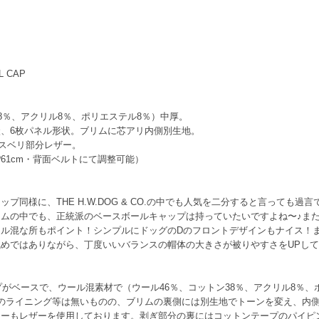
BALL CAP
8％、アクリル8％、ポリエステル8％）中厚。
、6枚パネル形状。ブリムに芯アリ内側別生地。
ベリ部分レザー。
?61cm・背面ベルトにて調整可能）
プ同様に、THE H.W.DOG & CO.の中でも人気を二分すると言っても
ムの中でも、正統派のベースボールキャップは持っていたいですよね〜♪ま
ル混な所もポイント！シンプルにドッグのDのフロントデザインもナイス！
めではありながら、丁度いいバランスの帽体の大きさが被りやすさをUPし
プがベースで、ウール混素材で（ウール46％、コットン38％、アクリル8％
のライニング等は無いものの、ブリムの裏側には別生地でトーンを変え、内
ーもレザーを使用しております。剥ぎ部分の裏にはコットンテープのパイピ