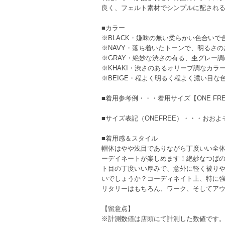
良く、フェルト素材でシンプルに配され
■カラー
※BLACK・嫌味の無い柔らかい色合い
※NAVY・落ち着いたトーンで、明るさ
※GRAY・絶妙な渋さの有る、杢グレー
※KHAKI・渋さのあるオリーブ調なカ
※BEIGE・程よく明るく程よく濃い目
■着用参考例・・・着用サイズ【ONE FRE
■サイズ表記（ONEFREE）・・・おおよ
■着用感＆スタイル
帽体はやや浅目でありながら丁度いい全
ーデイネートが楽しめます！絶妙なつばの
ト目の丁度いい厚みで、意外に軽く被り
いでしょうか？コーディネイト上、特に
リタリーはもちろん、ワーク、そしてア
【留意点】
※計測数値は店頭にて計測した数値です