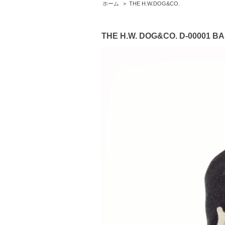
ホーム
>
THE H.W.DOG&CO.
THE H.W. DOG&CO. D-00001 B