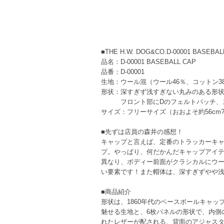
■THE H.W. DOG&CO.D-00001 BASE
品名：D-00001 BASEBALL CAP
品番：D-00001
生地：ウール混（ウール46％、コットン3
形状：深すぎず浅すぎない丸みのある形状
フロント部にDのフェルトパッチ、ス
サイズ：フリーサイズ（おおよそ約56cm
■先ずは店員の森井の感想！
キャップと言えば、定番のトラッカーキャッ
プ。やっぱり、何だかんだキャップアイテ
異なり、ボディー前面がクラシカルにウー
い要素です！また帽体は、深すぎずやや浅
■商品紹介
形状は、1860年代のベースボールキャッ
魅せる生地と、6枚パネルの形状で、内側
れたレザーが配される、背面のアジャスタ