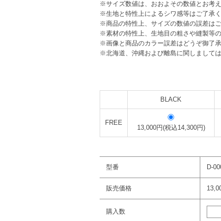
※サイズ数値は、おおよその数値とお考
※生地と特性上によるシワ感等はご了承
※商品の特性上、サイズの数値の誤差は
※素材の特性上、生地目の粗さや縫製等
※画像と商品のカラー誤差はどうぞ御了
※北海道、沖縄および離島に関しまして
BLACK
FREE
13,000円(税込14,300円)
型番
D-00
販売価格
13,
購入数