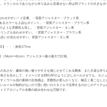
る。クラシカルでありながら作り込みも見逃せない所は同ブランドの大きなポ
で合わせやすい！ド定番。・背面アジャスター・ブラック系
のあるカラーも上品なポイント。・背面アジャスター・ブラウン系
調のような雰囲気も良し。・背面アジャスター・タン系
ラーリングも合わせやすい。・背面アジャスター・ブラウン系
な色合いが合わせやすい。背面アジャスター・タン系
E】・・・身長177cm
そ（54cm〜61cm）アジャスター最小最大で計測。
体の丸さが、嫌味の無い被りやすさを感じさせてくれる帽体、また王道な作り
長さを生かして、イメージするBBCAPのように少しカールさせても、カジ
やすくウール混の素材の生地感は、雰囲気が柔らかくなり、幅広く着こなしと
強いルールや制約がないので思い想いのスタイルで活用するのがこのアイテム
ウトドアカジュアル全般の組み合わせは万能です。
。