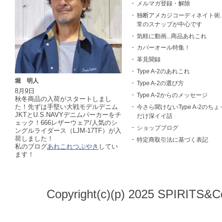
メルマガ登録・解除
独断アメカジコーディネイト術..
常のスナップが中心です
気軽に動画...商品あれこれ
カバーオール特集！
革見聞録
Type A-2のあれこれ
堀 明人
Type A-2の選び方
8月9日
Type A-2からのメッセージ
秋冬商品の入荷がスタートしまし
た！先ずは手堅い大戦モデルデニム
今さら聞けないType A-2のちょ
JKTとU.S.NAVYデニムパーカーをチ
だけ深イイ話
ェック！666レザーウェア/人気のシ
ショップブログ
ングルライダース（LJM-17TF）が入
荷しました！
特定商取引法に基づく表記
私のブログ
あれこれつぶやき
してい
ます！
Copyright(c)(p) 2025 SPIRITS&Co.