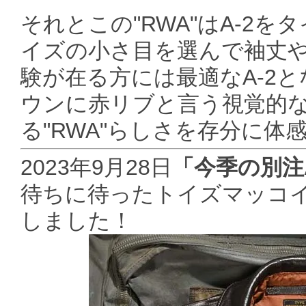
それとこの"RWA"はA-2
イズの小さ目を選んで袖丈
験が在る方には最適なA-2
ウンに赤リブと言う視覚的
る"RWA"らしさを存分に体
2023年9月28日
「今季の別注
待ちに待ったトイズマッコイ別
しました！