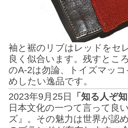
袖と裾のリブはレッドをセ
良く似合います。残すところ38
のA-2は勿論、トイズマッコ
めしたい逸品です。
2023年9月25日
「知る人ぞ知る
日本文化の一つて言って良
ズ』。その魅力は世界が認めた"M