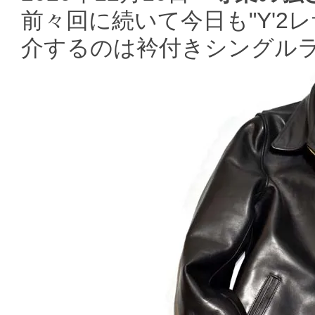
前々回に続いて今日も"Y'2
介するのは衿付きシングル