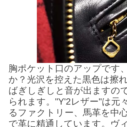
胸ポケット口のアップです、
か？光沢を控えた黒色は擦れ
ばぎしぎしと音が出ますので
られます。"Y'2レザー"は
るファクトリー、馬革を中
で革に精通しています。ヴ