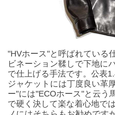
"HVホース"と呼ばれてい
ビネーション鞣しで下地に
で仕上げる手法です。公表1
ジャケットには丁度良い革厚
ー"には"ECOホース"と云
で硬く決して楽な着心地で
ノにはそちらもお勧めですが