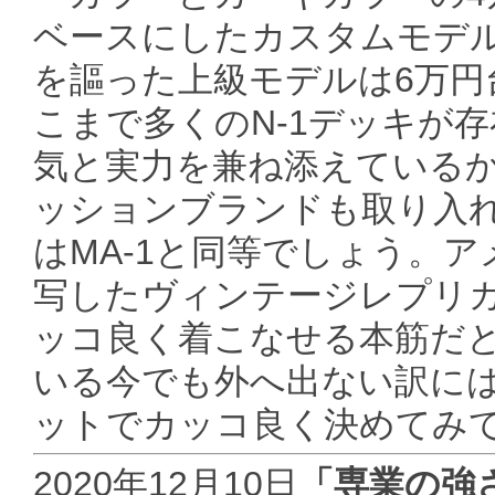
ベースにしたカスタムモデ
を謳った上級モデルは6万円
こまで多くのN-1デッキが
気と実力を兼ね添えているか
ッションブランドも取り入
はMA-1と同等でしょう。
写したヴィンテージレプリ
ッコ良く着こなせる本筋だ
いる今でも外へ出ない訳に
ットでカッコ良く決めてみ
2020年12月10日
「専業の強