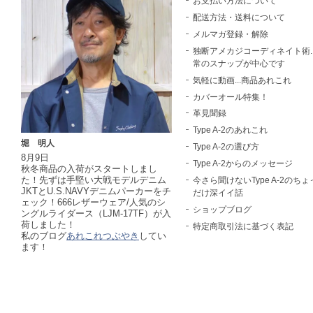
お支払い方法について
配送方法・送料について
メルマガ登録・解除
独断アメカジコーディネイト術..
常のスナップが中心です
気軽に動画...商品あれこれ
カバーオール特集！
革見聞録
Type A-2のあれこれ
堀 明人
Type A-2の選び方
8月9日
Type A-2からのメッセージ
秋冬商品の入荷がスタートしまし
た！先ずは手堅い大戦モデルデニム
今さら聞けないType A-2のちょ
JKTとU.S.NAVYデニムパーカーをチ
だけ深イイ話
ェック！666レザーウェア/人気のシ
ショップブログ
ングルライダース（LJM-17TF）が入
荷しました！
特定商取引法に基づく表記
私のブログ
あれこれつぶやき
してい
ます！