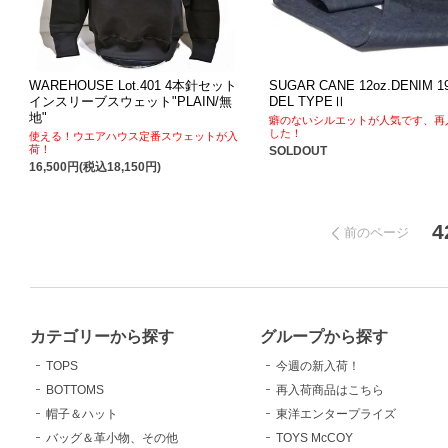
WAREHOUSE Lot.401 4本針セット
SUGAR CANE 12oz.DENIM 1
インスリーブスウェット"PLAIN/無
DEL TYPEⅡ
地"
癖のないシルエットが人気です、再
した！
使える！ウエアハウス定番スウェットが入
荷！
SOLDOUT
16,500円(税込18,150円)
4
前のページ
カテゴリーから探す
グループから探す
TOPS
今週の新入荷！
BOTTOMS
再入荷商品はこちら
帽子＆ハット
東洋エンタープライズ
バッグ＆革小物、その他
TOYS McCOY