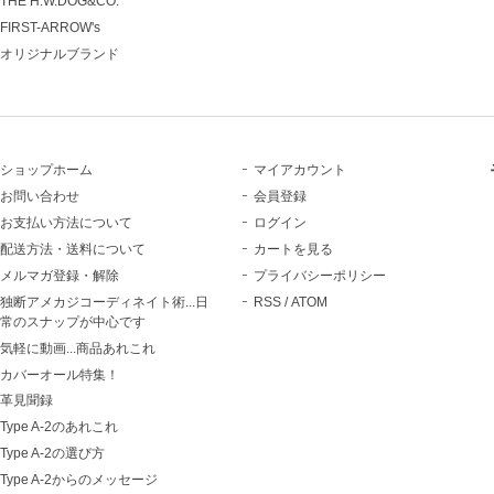
THE H.W.DOG&CO.
FIRST-ARROW's
オリジナルブランド
ショップホーム
マイアカウント
お問い合わせ
会員登録
お支払い方法について
ログイン
配送方法・送料について
カートを見る
メルマガ登録・解除
プライバシーポリシー
独断アメカジコーディネイト術...日
RSS
/
ATOM
常のスナップが中心です
気軽に動画...商品あれこれ
カバーオール特集！
革見聞録
Type A-2のあれこれ
Type A-2の選び方
Type A-2からのメッセージ