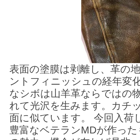
表面の塗膜は剥離し、革の
ントフィニッシュの経年変
なシボは山羊革ならではの
れて光沢を生みます。カチ
面に似ています。 今回入荷
豊富なベテランMDが作った