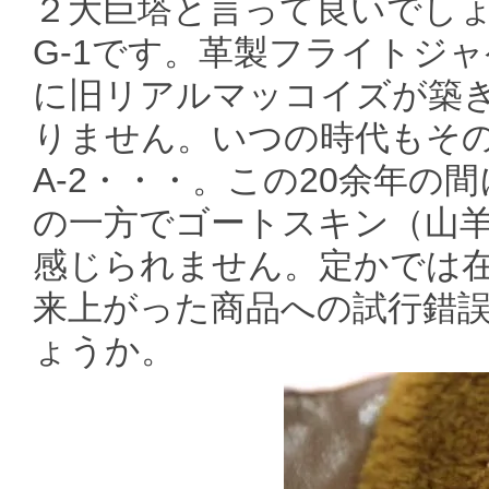
２大巨塔と言って良いでし
G-1です。革製フライトジ
に旧リアルマッコイズが築
りません。いつの時代もその中
A-2・・・。この20余年
の一方でゴートスキン（山羊
感じられません。定かでは
来上がった商品への試行錯誤
ょうか。