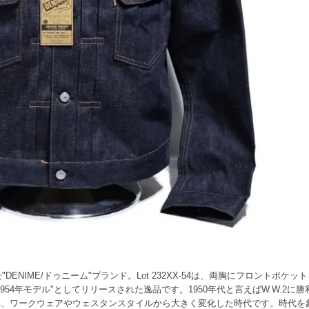
DENIME/ドゥニーム"ブランド。Lot 232XX-54は、両胸にフロントポケ
954年モデル"としてリリースされた逸品です。1950年代と言えばW.W.2
れ、ワークウェアやウェスタンスタイルから大きく変化した時代です。時代を