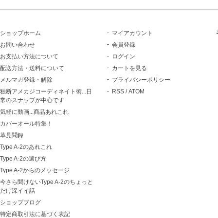
ショップホーム
マイアカウント
お問い合わせ
会員登録
お支払い方法について
ログイン
配送方法・送料について
カートを見る
メルマガ登録・解除
プライバシーポリシー
独断アメカジコーディネイト術...日
RSS
/
ATOM
常のスナップが中心です
気軽に動画...商品あれこれ
カバーオール特集！
革見聞録
Type A-2のあれこれ
Type A-2の選び方
Type A-2からのメッセージ
今さら聞けないType A-2のちょっと
だけ深イイ話
ショップブログ
特定商取引法に基づく表記