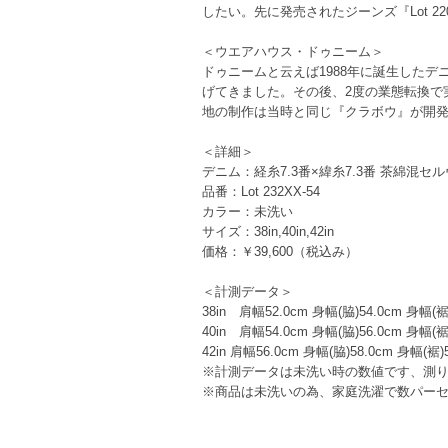
したい。先に発売されたジーンズ『Lot 22
＜ウエアハウス・ドゥニーム＞
ドゥニームと云えば1988年に誕生した
げてきました。その後、2度の業態転換で
地の制作は当時と同じ『クラボウ』が開発
＜詳細＞
デニム：経糸7.3番×緯糸7.3番 茶綿混
品番：Lot 232XX-54
カラー：未洗い
サイズ：38in,40in,42in
価格：￥39,600（税込み）
＜計測データ＞
38in 肩幅52.0cm 身幅(脇)54.0cm 身幅(裾
40in 肩幅54.0cm 身幅(脇)56.0cm 身幅(裾
42in 肩幅56.0cm 身幅(脇)58.0cm 身幅(裾)
※計測データは未洗い時の数値です、測
※商品は未洗いの為、家庭洗濯で数パー