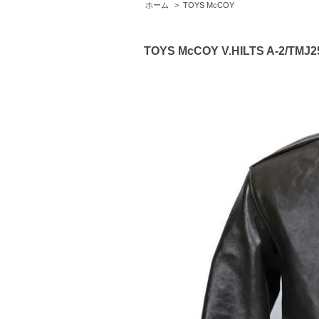
ホーム
>
TOYS McCOY
TOYS McCOY V.HILTS A-2/TMJ254