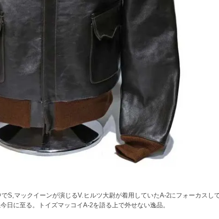
Eの中でS,マックイーンが演じるV.ヒルツ大尉が着用していたA-2にフォーカスし
今日に至る。トイズマッコイA-2を語る上で外せない逸品。