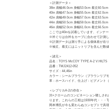
＜計測データ＞
38in 肩幅46.0cm 身幅53.0cm 着丈60.5
40in 肩幅47.5cm 身幅55.0cm 着丈62.0
42in 肩幅49.0cm 身幅57.0cm 着丈63.5
44in 肩幅50.5cm 身幅59.0cm 着丈65.0
46in 肩幅52.0cm 身幅61.0cm 着丈66.5
ここでは40inを試着しています、インナー
※衿ぐりは台衿をカーブに合わせて計測
※計測データは測り手による個体差が在
※袖丈、着丈にはニットリブを含んだ数
＜諸元＞
品名：TOYS McCOY TYPE A-2 V.HILTS
品番：TMJ2412-052
サイズ：44,46in
カラー：シールブラウン（ブラウンリブ
革：ホースハイド、仕上げ：ピグメント（
＜レプリカA-2の存在＞
渋×クロームのコンビネーション鞣しされ
ります。これらの工程は1930年代・・・
岡本博氏が今も変わらぬコンセプトで具現