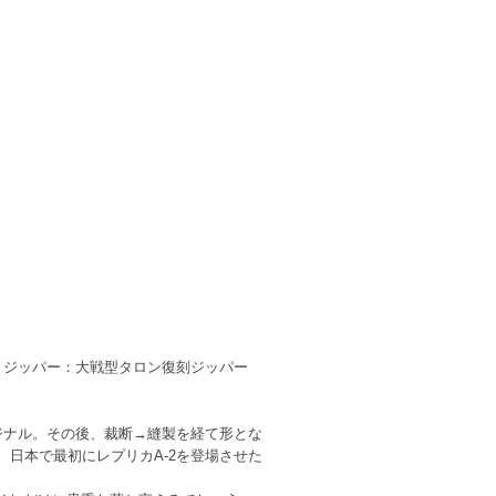
、ジッパー：大戦型タロン復刻ジッパー
ジナル。その後、裁断→縫製を経て形とな
ん。日本で最初にレプリカA-2を登場させた