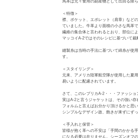
馬革は元々食用の副産物として出回る限
＜特徴＞
襟、ポケット、エポレット（肩章）など
ていました。牛革より面積の小さな馬革
繊維の集合体と言われるとおり、部位によ
マッコイA-2ではそのレシピに基づいて
縫製糸は当時の手法に基づいて綿糸が使
す。
＜スタイリング＞
元来、アメリカ陸軍航空隊が使用した夏
易いように配慮されています。
さて、このレプリカA-2・・・ファッシ
実はA-2と言うジャケットは、その強い
フォルムと言えばお分かり頂けるかと思
シンプルなデザイン故、飽きが来ずにず
＜手入れと保管＞
皆様が抱く革への不安は「手間のかかる
になる必要は在りません。シーズンオフ