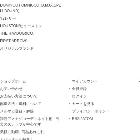
DOMINGO ( OMNIGOD ,D.M.G.,SPE
LLBOUND)
Y2レザー
HOUSTON/ヒューストン
THE H.W.DOG&CO.
FIRST-ARROW's
オリジナルブランド
ショップホーム
マイアカウント
お問い合わせ
会員登録
お支払い方法について
ログイン
配送方法・送料について
カートを見る
メルマガ登録・解除
プライバシーポリシー
独断アメカジコーディネイト術...日
RSS
/
ATOM
常のスナップが中心です
気軽に動画...商品あれこれ
カバーオール特集！