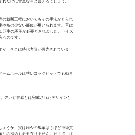
それだけに貴重な革と言えるでしょう。
際の裁断工程においてもその手法がとられ
傷や皺の少ない部位が用いられます。革は
は１頭半の馬革が必要とされました。トイズ
入るのです。
すが、そこは時代考証が優先されていま
アームホールは狭いコックピットでも動き
す。強い存在感とは完成されたデザインと
しょうか。実は昨今の馬革はさほど神経質
革油の補給も必要在りません。只１点、注