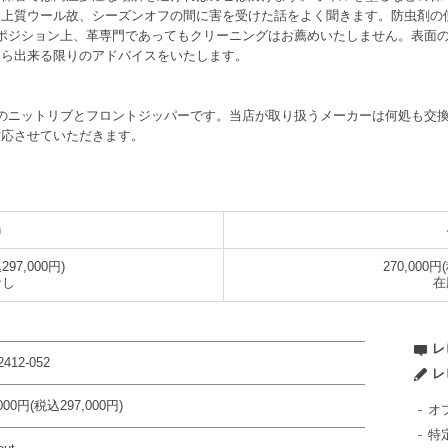
。上質ウール故、シーズンオフの間に害を受けた話をよく聞きます。防虫剤の
うポジション上、革専門であってもクリーニングはお薦めいたしません。表面
たら出来る限りのアドバイスをいたします。
裾のニットリブとフロントジッパーです。当店が取り扱うメーカーは何処も交
対応させていただきます。
n
297,000円)
270,000円
なし
在
レ
412-052
レ
,000円(税込297,000円)
オ
特