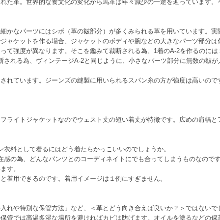
られた革。世界的な食文化の変化から馬革は年々減少の一途を辿っています。
の細かなパーツにはシボ（革の皺部分）が多くみられる革を用いています。実
でジャケットを作る場合、ジャケットのボディや腕などの大きなパーツ部分は
って強度が異なります。そこを鑑みて裁断される為、1着のA-2を作るのに
裁断される為、ヴィンテージA-2と同じように、小さなパーツ部分に無数の皺が
用されています。ジーンズの縫製に用いられるスパン糸の方が強度は高いので
用フライトジャケットなのでウェスト丈の短い着丈が特徴です。広めの肩幅と
ョン衣料として着るにはどう着たらかっこいいのでしょうか。
存在感の為、どんなパンツとのコーディネイトにでも合ってしまうものなので
います。
っと着用できるのです。着用イメージは１例にすぎません。
手入れや特別な保管方法」など、＜革とどう向き合えば良いか？＞ではないで
の保管では高温多湿な場所を避ければカビは防げます。オイルを塗るなどの保