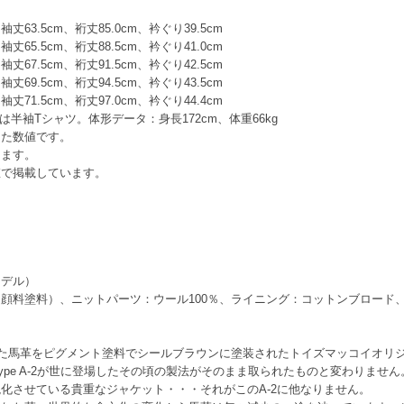
cm 袖丈63.5cm、裄丈85.0cm、衿ぐり39.5cm
cm 袖丈65.5cm、裄丈88.5cm、衿ぐり41.0cm
cm 袖丈67.5cm、裄丈91.5cm、衿ぐり42.5cm
cm 袖丈69.5cm、裄丈94.5cm、衿ぐり43.5cm
cm 袖丈71.5cm、裄丈97.0cm、衿ぐり44.4cm
は半袖Tシャツ。体形データ：身長172cm、体重66kg
した数値です。
ります。
値で掲載しています。
モデル）
顔料塗料）、ニットパーツ：ウール100％、ライニング：コットンブロード
た馬革をピグメント塗料でシールブラウンに塗装されたトイズマッコイオリ
Type A-2が世に登場したその頃の製法がそのまま取られたものと変わりませ
化させている貴重なジャケット・・・それがこのA-2に他なりません。