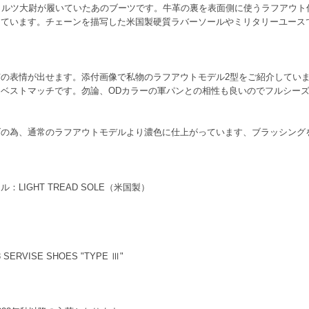
」でV.ヒルツ大尉が履いていたあのブーツです。牛革の裏を表面側に使うラフアウト
しています。チェーンを描写した米国製硬質ラバーソールやミリタリーユース
表情が出せます。添付画像で私物のラフアウトモデル2型をご紹介していますの
ベストマッチです。勿論、ODカラーの軍パンとの相性も良いのでフルシー
げの為、通常のラフアウトモデルより濃色に仕上がっています、ブラッシング
IGHT TREAD SOLE（米国製）
SERVISE SHOES "TYPE Ⅲ"