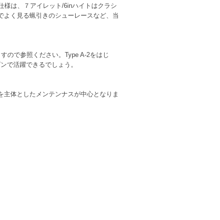
仕様は、７アイレット/6inハイトはクラシ
でよく見る蝋引きのシューレースなど、当
で参照ください。Type A-2をはじ
ズンで活躍できるでしょう。
を主体としたメンテンナスが中心となりま