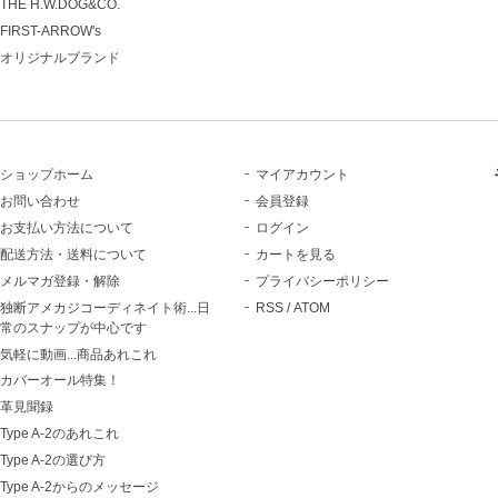
THE H.W.DOG&CO.
FIRST-ARROW's
オリジナルブランド
ショップホーム
マイアカウント
お問い合わせ
会員登録
お支払い方法について
ログイン
配送方法・送料について
カートを見る
メルマガ登録・解除
プライバシーポリシー
独断アメカジコーディネイト術...日
RSS
/
ATOM
常のスナップが中心です
気軽に動画...商品あれこれ
カバーオール特集！
革見聞録
Type A-2のあれこれ
Type A-2の選び方
Type A-2からのメッセージ