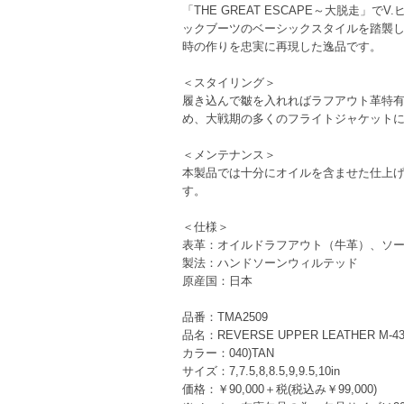
「THE GREAT ESCAPE～大脱走
ックブーツのベーシックスタイルを踏襲
時の作りを忠実に再現した逸品です。
＜スタイリング＞
履き込んで皺を入れればラフアウト革特有の
め、大戦期の多くのフライトジャケットに
＜メンテナンス＞
本製品では十分にオイルを含ませた仕上
す。
＜仕様＞
表革：オイルドラフアウト（牛革）、ソール：L
製法：ハンドソーンウィルテッド
原産国：日本
品番：TMA2509
品名：REVERSE UPPER LEATHER M-43 
カラー：040)TAN
サイズ：7,7.5,8,8.5,9,9.5,10in
価格：￥90,000＋税(税込み￥99,000)