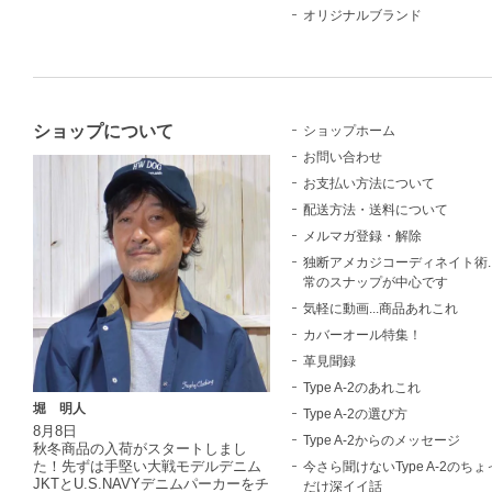
オリジナルブランド
ショップについて
ショップホーム
お問い合わせ
お支払い方法について
配送方法・送料について
メルマガ登録・解除
独断アメカジコーディネイト術..
常のスナップが中心です
気軽に動画...商品あれこれ
カバーオール特集！
革見聞録
Type A-2のあれこれ
堀 明人
Type A-2の選び方
8月8日
Type A-2からのメッセージ
秋冬商品の入荷がスタートしまし
た！先ずは手堅い大戦モデルデニム
今さら聞けないType A-2のちょ
JKTとU.S.NAVYデニムパーカーをチ
だけ深イイ話