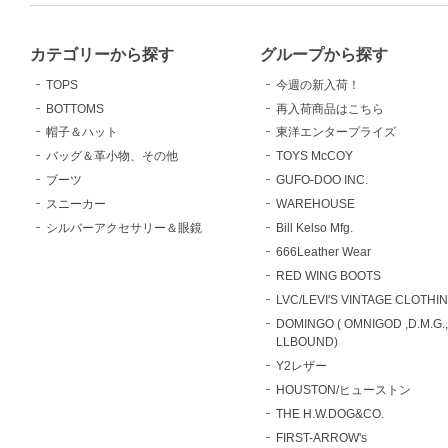
カテゴリーから探す
グループから探す
TOPS
今週の新入荷！
BOTTOMS
再入荷商品はこちら
帽子＆ハット
東洋エンタープライズ
バッグ＆革小物、その他
TOYS McCOY
ブーツ
GUFO-DOO INC.
スニーカー
WAREHOUSE
シルバーアクセサリー＆眼鏡
Bill Kelso Mfg.
666Leather Wear
RED WING BOOTS
LVC/LEVI'S VINTAGE CLOTHI
DOMINGO ( OMNIGOD ,D.M.G.
LLBOUND)
Y2レザー
HOUSTON/ヒューストン
THE H.W.DOG&CO.
FIRST-ARROW's