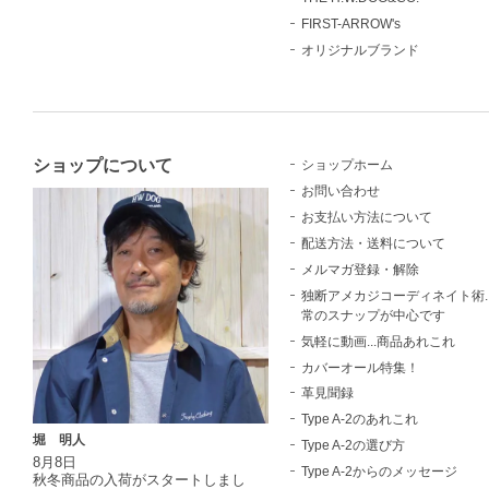
FIRST-ARROW's
オリジナルブランド
ショップについて
ショップホーム
お問い合わせ
お支払い方法について
配送方法・送料について
メルマガ登録・解除
独断アメカジコーディネイト術..
常のスナップが中心です
気軽に動画...商品あれこれ
カバーオール特集！
革見聞録
Type A-2のあれこれ
堀 明人
Type A-2の選び方
8月8日
Type A-2からのメッセージ
秋冬商品の入荷がスタートしまし