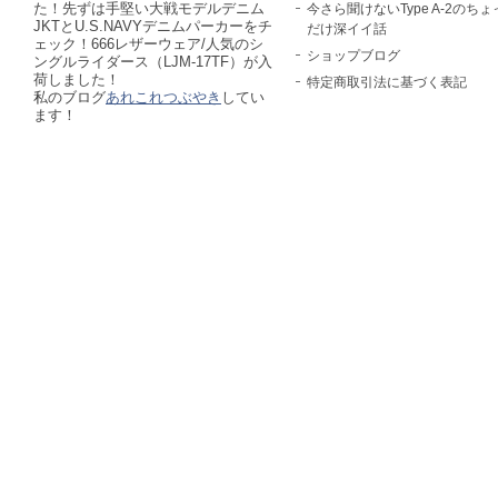
た！先ずは手堅い大戦モデルデニム
今さら聞けないType A-2のちょ
JKTとU.S.NAVYデニムパーカーをチ
だけ深イイ話
ェック！666レザーウェア/人気のシ
ショップブログ
ングルライダース（LJM-17TF）が入
荷しました！
特定商取引法に基づく表記
私のブログ
あれこれつぶやき
してい
ます！