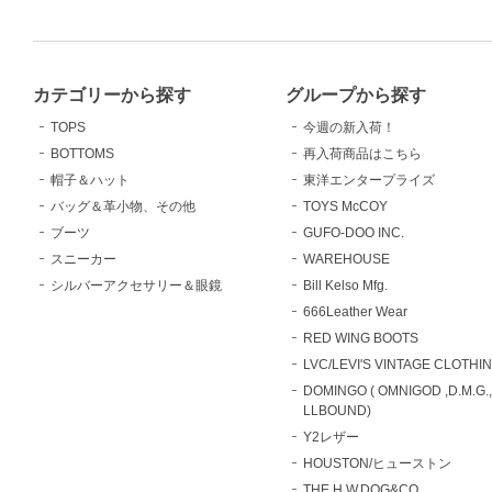
カテゴリーから探す
グループから探す
TOPS
今週の新入荷！
BOTTOMS
再入荷商品はこちら
帽子＆ハット
東洋エンタープライズ
バッグ＆革小物、その他
TOYS McCOY
ブーツ
GUFO-DOO INC.
スニーカー
WAREHOUSE
シルバーアクセサリー＆眼鏡
Bill Kelso Mfg.
666Leather Wear
RED WING BOOTS
LVC/LEVI'S VINTAGE CLOTHI
DOMINGO ( OMNIGOD ,D.M.G.
LLBOUND)
Y2レザー
HOUSTON/ヒューストン
THE H.W.DOG&CO.