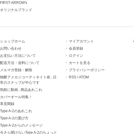
FIRST-ARROW's
オリジナルブランド
ショップホーム
マイアカウント
お問い合わせ
会員登録
お支払い方法について
ログイン
配送方法・送料について
カートを見る
メルマガ登録・解除
プライバシーポリシー
独断アメカジコーディネイト術...日
RSS
/
ATOM
常のスナップが中心です
気軽に動画...商品あれこれ
カバーオール特集！
革見聞録
Type A-2のあれこれ
Type A-2の選び方
Type A-2からのメッセージ
今さら聞けないType A-2のちょっと