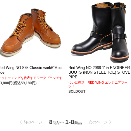
ed Wing NO.875 Classic work6”Moc
Red Wing NO.2966 11in ENGINEER
toe
BOOTS (NON STEEL TOE) STOVE
PIPE
レッドウィングを代表するワークブーツです
ついに復活！RED WING エンジニアブー
53,800円(税込59,180円)
ツ！
SOLDOUT
8
1-8
前のページ
次のページ
商品中
商品