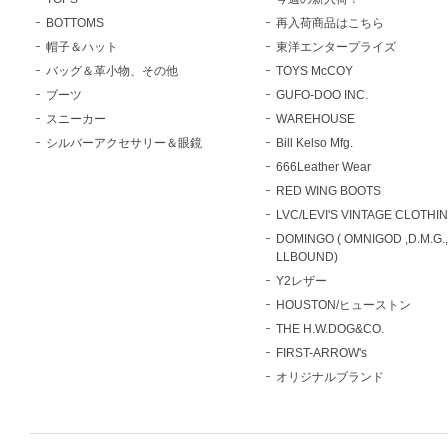
BOTTOMS
再入荷商品はこちら
帽子＆ハット
東洋エンタープライズ
バッグ＆革小物、その他
TOYS McCOY
ブーツ
GUFO-DOO INC.
スニーカー
WAREHOUSE
シルバーアクセサリー＆眼鏡
Bill Kelso Mfg.
666Leather Wear
RED WING BOOTS
LVC/LEVI'S VINTAGE CLOTHI
DOMINGO ( OMNIGOD ,D.M.G.
LLBOUND)
Y2レザー
HOUSTON/ヒューストン
THE H.W.DOG&CO.
FIRST-ARROW's
オリジナルブランド