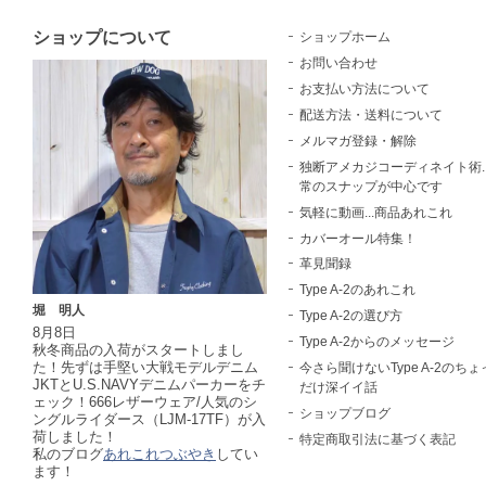
ショップについて
ショップホーム
お問い合わせ
お支払い方法について
配送方法・送料について
メルマガ登録・解除
独断アメカジコーディネイト術..
常のスナップが中心です
気軽に動画...商品あれこれ
カバーオール特集！
革見聞録
Type A-2のあれこれ
堀 明人
Type A-2の選び方
8月8日
Type A-2からのメッセージ
秋冬商品の入荷がスタートしまし
た！先ずは手堅い大戦モデルデニム
今さら聞けないType A-2のちょ
JKTとU.S.NAVYデニムパーカーをチ
だけ深イイ話
ェック！666レザーウェア/人気のシ
ショップブログ
ングルライダース（LJM-17TF）が入
荷しました！
特定商取引法に基づく表記
私のブログ
あれこれつぶやき
してい
ます！