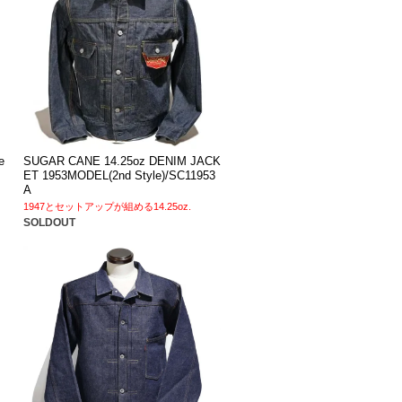
e
SUGAR CANE 14.25oz DENIM JACK
ET 1953MODEL(2nd Style)/SC11953
A
1947とセットアップが組める14.25oz.
SOLDOUT