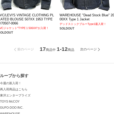
LVC/LEVI'S VINTAGE CLOTHING PL
WAREHOUSE "Dead Stock Blue" 2
EATED BLOUSE 507XX 1953 TYPE
00XX Type 1 Jacket
/70507-0066
デッドストックブルーType1最入荷！
LVCジャケット"TYPE 1 506XX"が入荷！
SOLDOUT
SOLDOUT
17
1-12
前のページ
次のページ
商品中
商品
グループから探す
今週の新入荷！
再入荷商品はこちら
東洋エンタープライズ
TOYS McCOY
GUFO-DOO INC.
WAREHOUSE