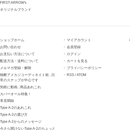
FIRST-ARROW's
オリジナルブランド
ショップホーム
マイアカウント
お問い合わせ
会員登録
お支払い方法について
ログイン
配送方法・送料について
カートを見る
メルマガ登録・解除
プライバシーポリシー
独断アメカジコーディネイト術...日
RSS
/
ATOM
常のスナップが中心です
気軽に動画...商品あれこれ
カバーオール特集！
革見聞録
Type A-2のあれこれ
Type A-2の選び方
Type A-2からのメッセージ
今さら聞けないType A-2のちょっと