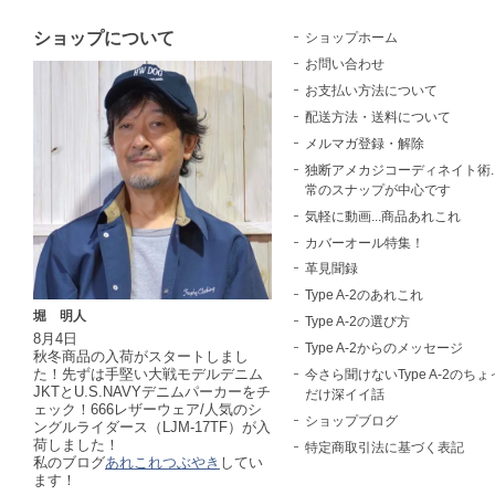
ショップについて
ショップホーム
お問い合わせ
お支払い方法について
配送方法・送料について
メルマガ登録・解除
独断アメカジコーディネイト術..
常のスナップが中心です
気軽に動画...商品あれこれ
カバーオール特集！
革見聞録
Type A-2のあれこれ
堀 明人
Type A-2の選び方
8月4日
Type A-2からのメッセージ
秋冬商品の入荷がスタートしまし
た！先ずは手堅い大戦モデルデニム
今さら聞けないType A-2のちょ
JKTとU.S.NAVYデニムパーカーをチ
だけ深イイ話
ェック！666レザーウェア/人気のシ
ショップブログ
ングルライダース（LJM-17TF）が入
荷しました！
特定商取引法に基づく表記
私のブログ
あれこれつぶやき
してい
ます！