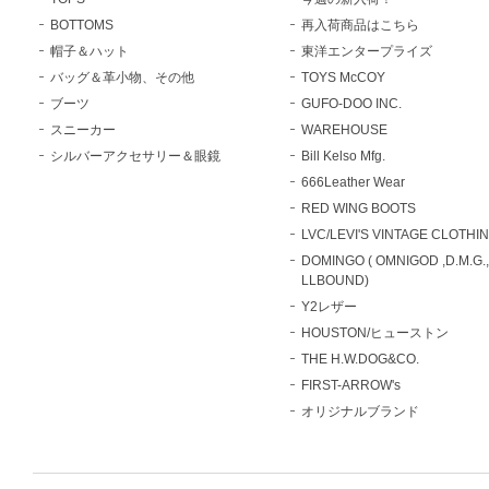
BOTTOMS
再入荷商品はこちら
帽子＆ハット
東洋エンタープライズ
バッグ＆革小物、その他
TOYS McCOY
ブーツ
GUFO-DOO INC.
スニーカー
WAREHOUSE
シルバーアクセサリー＆眼鏡
Bill Kelso Mfg.
666Leather Wear
RED WING BOOTS
LVC/LEVI'S VINTAGE CLOTHI
DOMINGO ( OMNIGOD ,D.M.G.
LLBOUND)
Y2レザー
HOUSTON/ヒューストン
THE H.W.DOG&CO.
FIRST-ARROW's
オリジナルブランド